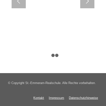
1
2
3
© Copyright St.-Emmeram-Realschule. Alle Rechte vorbehalten.
Kontakt
Impressum
Datenschutzhinweise